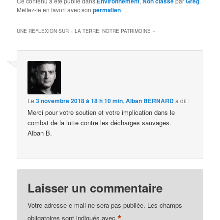
Ce contenu a été publié dans
Environnement
,
Non classé
par
Greg
.
Mettez-le en favori avec son
permalien
.
UNE RÉFLEXION SUR «
LA TERRE, NOTRE PATRIMOINE
»
Le
3 novembre 2018 à 18 h 10 min
,
Alban BERNARD
a dit :
Merci pour votre soutien et votre implication dans le
combat de la lutte contre les décharges sauvages.
Alban B.
Laisser un commentaire
Votre adresse e-mail ne sera pas publiée.
Les champs
*
obligatoires sont indiqués avec